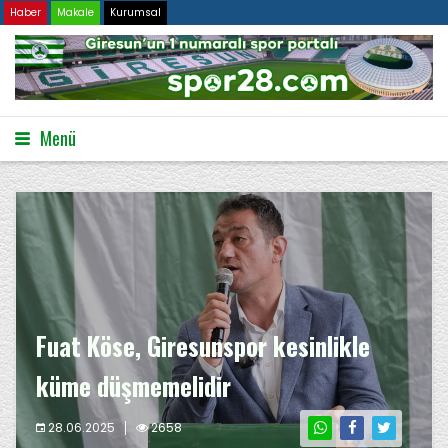
Haber
Makale
Kurumsal
Menü
Fuat Köse, Giresunspor kesinlikle
küme düşmemelidir
28.06.2025
2658