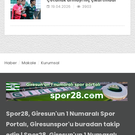
Çotanak armayı hiç çıkartmadı
19.04.2026
3903
Haber
Makale
Kurumsal
Spor28, Giresun'un 1 Numaralı Spor
Portalı, Giresunspor'u buradan takip
edin | Spor28, Giresun'un 1 Numaralı