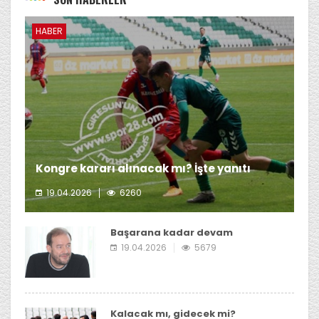
HABER
Kongre kararı alınacak mı? İşte yanıtı
19.04.2026
6260
Giresunspor Başkanı Emin Eltuğral'ın kongre kararı
almayı düşünmediği öğrenildi.
Başarana kadar devam
19.04.2026
5679
Kalacak mı, gidecek mi?