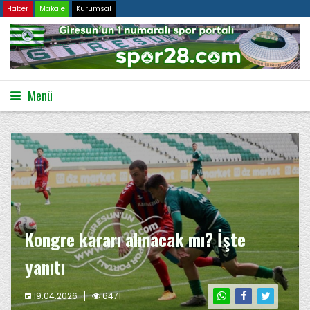
Haber
Makale
Kurumsal
Menü
Kongre kararı alınacak mı? İşte
yanıtı
19.04.2026
6471