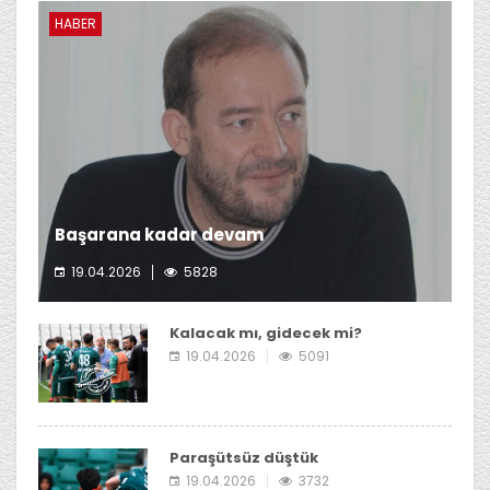
HABER
Başarana kadar devam
19.04.2026
5828
Giresunspor başkanı Emin Eltuğral yeni, dönemde de
kulübün başında olmayı düşünüyor.
Kalacak mı, gidecek mi?
19.04.2026
5091
Paraşütsüz düştük
19.04.2026
3732