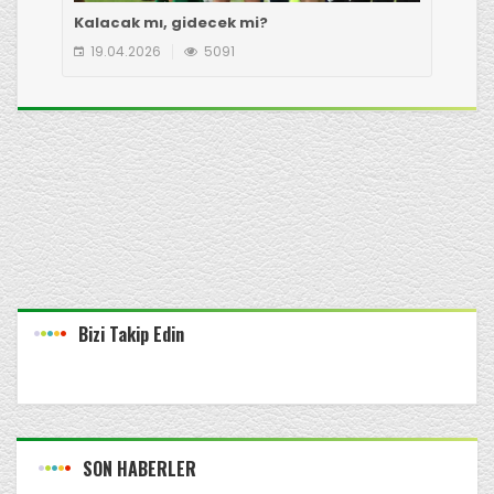
Kalacak mı, gidecek mi?
Çot
19.04.2026
5091
1
Bizi Takip Edin
SON HABERLER