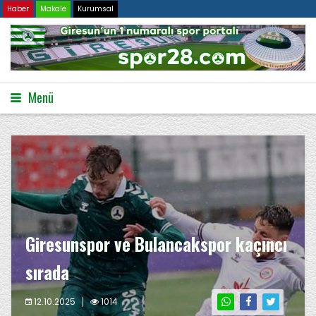
Haber
Makale
Kurumsal
Menü
Giresunspor ve Bulancakspor kaçıncı
sırada
12.10.2025
1014