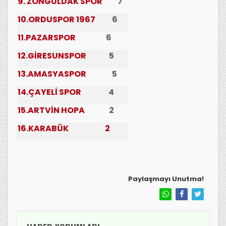
9. ZONGULDAK SPOR
7
10.ORDUSPOR 1967
6
11.PAZARSPOR
6
12.GİRESUNSPOR
5
13.AMASYASPOR
5
14.ÇAYELİ SPOR
4
15.ARTVİN HOPA
2
16.KARABÜK
2
Paylaşmayı Unutma!