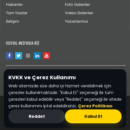
Haberler
Foto Galeriler
Tüm Yazılar
Video Galeriler
İletişim
Yazarlarımız
SOSYAL MEDYADA BİZ
İLETİŞİM
KVKK ve Çerez Kullanımı
aktengiresun@gmail.com
Web sitemizde size daha iyi hizmet verebilmek için
çerezler kullanılmaktadır. "Kabul Et" seçeneği ile tüm
çerezleri kabul edebilir veya "Reddet" seçeneği ile sitede
çerez kullanımını iptal edebilirsiniz.
Çerez Politikası
Spor28.COM
Reddet
Kabul Et
KVKK ve Çerez Politikası
Sponsor :
Giresun Firma Rehberi