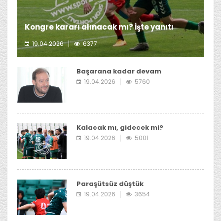
Kongre kararı alınacak mı? İşte yanıtı
19.04.2026
6377
Giresunspor Başkanı Emin Eltuğral'ın kongre kararı
almayı düşünmediği öğrenildi.
Başarana kadar devam
19.04.2026
5760
Kalacak mı, gidecek mi?
19.04.2026
5001
Paraşütsüz düştük
19.04.2026
3654