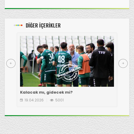
DİĞER İÇERİKLER
Kalacak mı, gidecek mi?
Çot
19.04.2026
5001
1