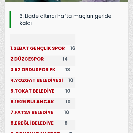
3. Ligde altıncı hafta maçları geride
kaldı
1.SEBAT GENÇLİK SPOR
16
2 DÜZCESPOR
14
3.52 ORDUSPOR FK
13
4.YOZGAT BELEDİYESİ
10
5.TOKAT BELEDİYE
10
6.1926 BULANCAK
10
7.FATSA BELEDİYE
10
8.
E
REĞLİ BELEDİYE
8