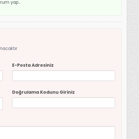
rum yap..
anacaktır
E-Posta Adresiniz
Doğrulama Kodunu Giriniz