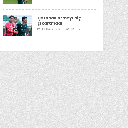
Çotanak armayı hiç
çıkartmadı
19.04.2026
3905