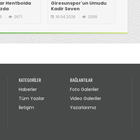
ar Hentbolda
Giresunspor'un Umudu
Kongre
azda
Kadir Seven
mı? İş
6
2671
19.04.2026
3268
19.04
KATEGORİLER
BAĞLANTILAR
Haberler
Foto Galeriler
Tüm Yazılar
Video Galeriler
İletişim
Yazarlarımız