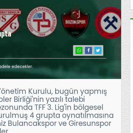
upta
adele edecekler.
 Yönetim Kurulu, bugün yapmış
r Birliği'nin yazılı talebi
onunda TFF 3. Lig'in bölgesel
turulmuş 4 grupta oynatılmasına
imiz Bulancakspor ve Giresunspor
er.