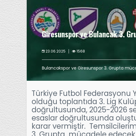
Giresunspor ve Bulancak 3. Gr
23.06.2025
1568
Bulancakspor ve Giresunspor 3. Grupta müc
Türkiye Futbol Federasyonu
olduğu toplantıda 3. Lig Kulüple
doğrultusunda, 2025-2026 sez
esaslar doğrultusunda oluş
karar vermiştir. Temsilciler
3. Grupta mücadele edecekl