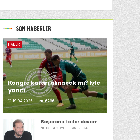
SON HABERLER
HABER
Kongre kararı alınacak mı? İşte
yanıtı
19.04.2026
6266
Giresunspor Başkanı Emin Eltuğral'ın kongre
kararı almayı düşünmediği öğrenildi.
Başarana kadar devam
19.04.2026
5684