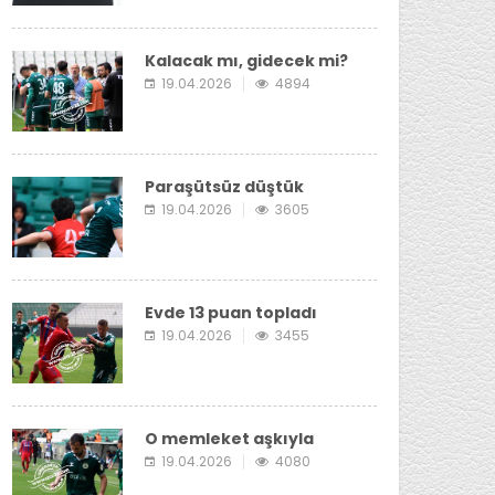
Kalacak mı, gidecek mi?
19.04.2026
4894
Paraşütsüz düştük
19.04.2026
3605
Evde 13 puan topladı
19.04.2026
3455
O memleket aşkıyla
19.04.2026
4080