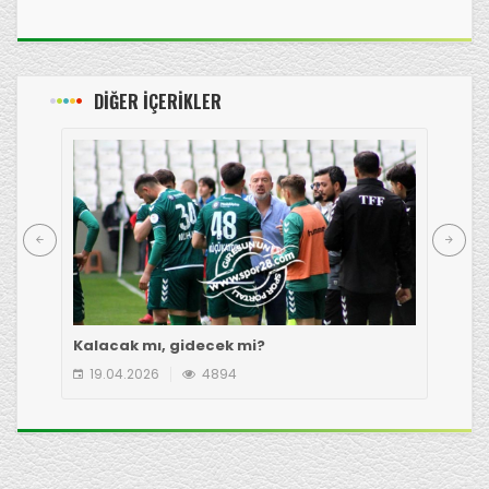
DİĞER İÇERİKLER
Kalacak mı, gidecek mi?
Çot
19.04.2026
4894
1