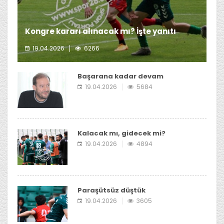
Kongre kararı alınacak mı? İşte yanıtı
19.04.2026
6266
Giresunspor Başkanı Emin Eltuğral'ın kongre kararı
almayı düşünmediği öğrenildi.
Başarana kadar devam
19.04.2026
5684
Kalacak mı, gidecek mi?
19.04.2026
4894
Paraşütsüz düştük
19.04.2026
3605