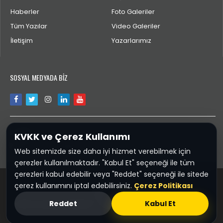
Haberler
Foto Galeriler
Tüm Yazılar
Video Galeriler
İletişim
Yazarlarımız
SOSYAL MEDYADA BİZ
İLETİŞİM
KVKK ve Çerez Kullanımı
aktengiresun@gmail.com
Web sitemizde size daha iyi hizmet verebilmek için
çerezler kullanılmaktadır. "Kabul Et" seçeneği ile tüm
çerezleri kabul edebilir veya "Reddet" seçeneği ile sitede
çerez kullanımını iptal edebilirsiniz.
Çerez Politikası
Spor28.COM
Reddet
Kabul Et
KVKK ve Çerez Politikası
Sponsor :
Giresun Firma Rehberi