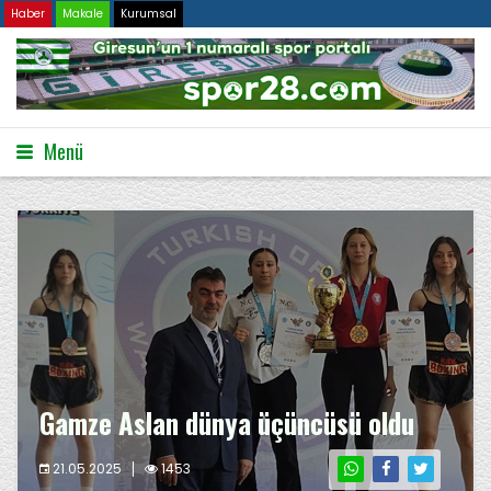
Haber
Makale
Kurumsal
Menü
Gamze Aslan dünya üçüncüsü oldu
21.05.2025
1453