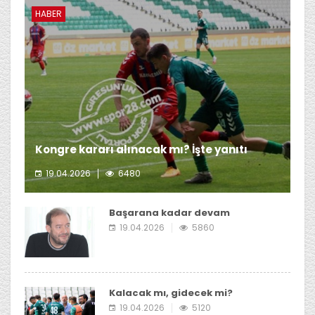
HABER
Kongre kararı alınacak mı? İşte yanıtı
19.04.2026
6480
Giresunspor Başkanı Emin Eltuğral'ın kongre kararı
almayı düşünmediği öğrenildi.
Başarana kadar devam
19.04.2026
5860
Kalacak mı, gidecek mi?
19.04.2026
5120