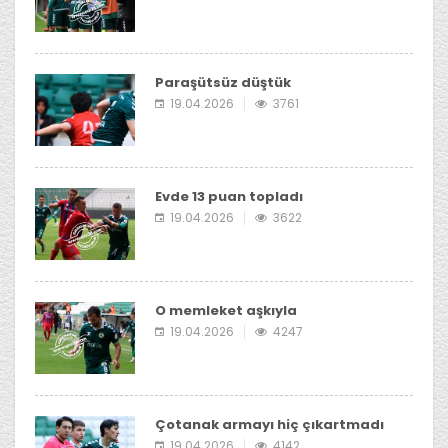
Paraşütsüz düştük
19.04.2026
3761
Evde 13 puan topladı
19.04.2026
3622
O memleket aşkıyla
19.04.2026
4247
Çotanak armayı hiç çıkartmadı
19.04.2026
4142