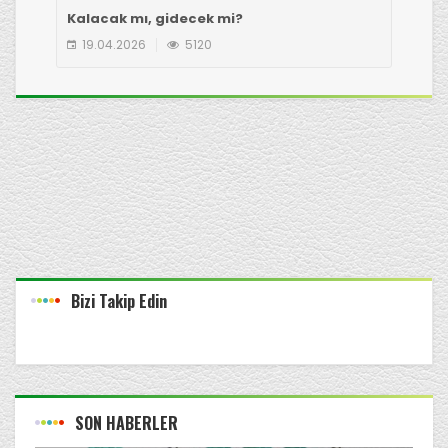
Kalacak mı, gidecek mi?
Çot
19.04.2026
5120
1
Bizi Takip Edin
SON HABERLER