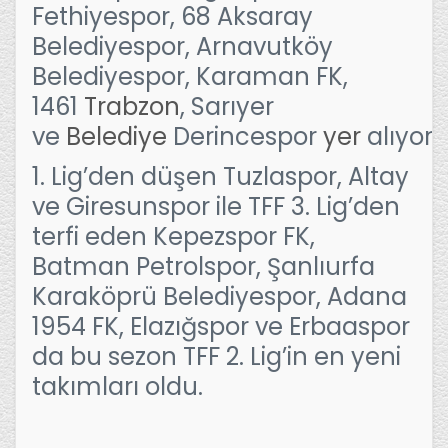
Fethiyespor, 68 Aksaray
Belediyespor, Arnavutköy
Belediyespor, Karaman FK,
1461
Trabzon
, Sarıyer
ve
Belediye
Derincespor
yer
alıyor.
1. Lig’den düşen Tuzlaspor, Altay
ve Giresunspor ile TFF 3. Lig’den
terfi eden Kepezspor FK,
Batman Petrolspor, Şanlıurfa
Karaköprü Belediyespor, Adana
1954 FK, Elazığspor ve Erbaaspor
da bu sezon TFF 2. Lig’in en yeni
takımları oldu.