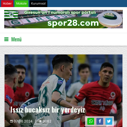
Haber
Makale
Kurumsal
Menü
Issız bucaksız bir yerdeyiz
07.06.2024
2062